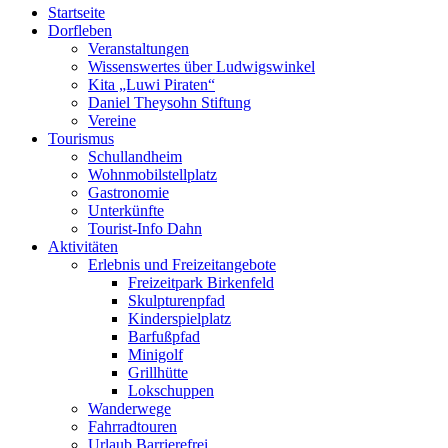
Startseite
Dorfleben
Veranstaltungen
Wissenswertes über Ludwigswinkel
Kita „Luwi Piraten“
Daniel Theysohn Stiftung
Vereine
Tourismus
Schullandheim
Wohnmobilstellplatz
Gastronomie
Unterkünfte
Tourist-Info Dahn
Aktivitäten
Erlebnis und Freizeitangebote
Freizeitpark Birkenfeld
Skulpturenpfad
Kinderspielplatz
Barfußpfad
Minigolf
Grillhütte
Lokschuppen
Wanderwege
Fahrradtouren
Urlaub Barrierefrei