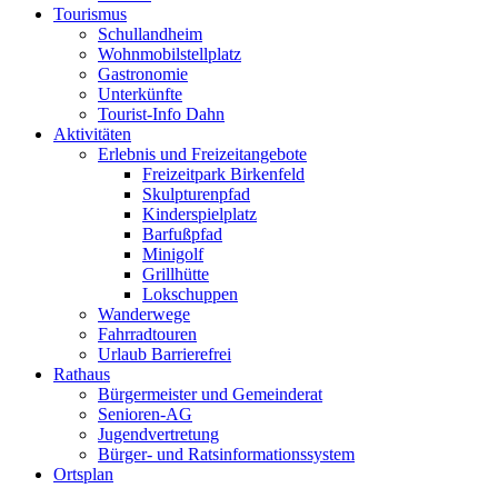
Tourismus
Schullandheim
Wohnmobilstellplatz
Gastronomie
Unterkünfte
Tourist-Info Dahn
Aktivitäten
Erlebnis und Freizeitangebote
Freizeitpark Birkenfeld
Skulpturenpfad
Kinderspielplatz
Barfußpfad
Minigolf
Grillhütte
Lokschuppen
Wanderwege
Fahrradtouren
Urlaub Barrierefrei
Rathaus
Bürgermeister und Gemeinderat
Senioren-AG
Jugendvertretung
Bürger- und Ratsinformationssystem
Ortsplan