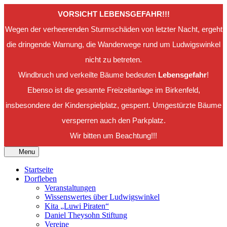
VORSICHT LEBENSGEFAHR!!!
Wegen der verheerenden Sturmschäden von letzter Nacht, ergeht
die dringende Warnung, die Wanderwege rund um Ludwigswinkel
nicht zu betreten.
Windbruch und verkeilte Bäume bedeuten
Lebensgefahr
!
Ebenso ist die gesamte Freizeitanlage im Birkenfeld,
insbesondere der Kinderspielplatz, gesperrt. Umgestürzte Bäume
versperren auch den Parkplatz.
Wir bitten um Beachtung!!!
Menu
Startseite
Dorfleben
Veranstaltungen
Wissenswertes über Ludwigswinkel
Kita „Luwi Piraten“
Daniel Theysohn Stiftung
Vereine