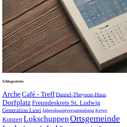
Schlagwörter
Arche
Café - Treff
Daniel-Theyson-Haus
Dorfplatz
Freundeskreis St. Ludwig
Generation Luwi
Jahreshauptversammlung
Kerwe
Ortsgemeinde
Lokschuppen
Konzert