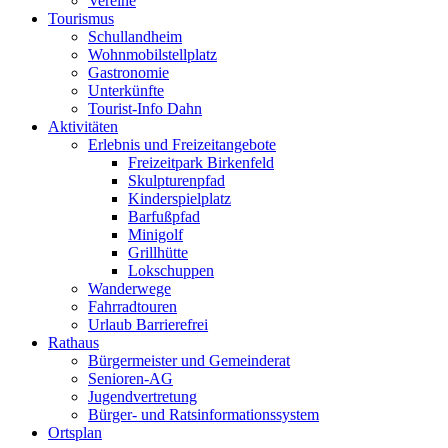
Vereine
Tourismus
Schullandheim
Wohnmobilstellplatz
Gastronomie
Unterkünfte
Tourist-Info Dahn
Aktivitäten
Erlebnis und Freizeitangebote
Freizeitpark Birkenfeld
Skulpturenpfad
Kinderspielplatz
Barfußpfad
Minigolf
Grillhütte
Lokschuppen
Wanderwege
Fahrradtouren
Urlaub Barrierefrei
Rathaus
Bürgermeister und Gemeinderat
Senioren-AG
Jugendvertretung
Bürger- und Ratsinformationssystem
Ortsplan