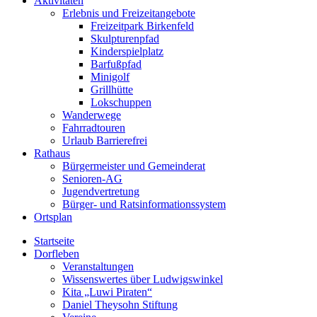
Aktivitäten
Erlebnis und Freizeitangebote
Freizeitpark Birkenfeld
Skulpturenpfad
Kinderspielplatz
Barfußpfad
Minigolf
Grillhütte
Lokschuppen
Wanderwege
Fahrradtouren
Urlaub Barrierefrei
Rathaus
Bürgermeister und Gemeinderat
Senioren-AG
Jugendvertretung
Bürger- und Ratsinformationssystem
Ortsplan
Startseite
Dorfleben
Veranstaltungen
Wissenswertes über Ludwigswinkel
Kita „Luwi Piraten“
Daniel Theysohn Stiftung