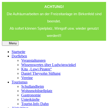
ACHTUNG!
Die Aufräumarbeiten an der Freizeitanlage im Birkenfeld sind
beendet.
Ab sofort können Spielplatz, Minigolf usw. wieder genutzt
werden!!!
Menu
Startseite
Dorfleben
Veranstaltungen
Wissenswertes über Ludwigswinkel
Kita „Luwi Piraten“
Daniel Theysohn Stiftung
Vereine
Tourismus
Schullandheim
Wohnmobilstellplatz
Gastronomie
Unterkünfte
Tourist-Info Dahn