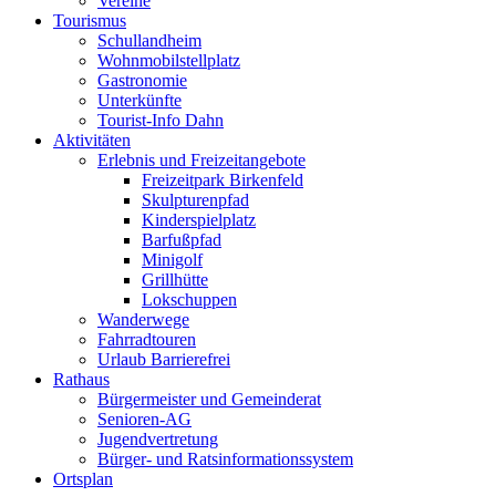
Vereine
Tourismus
Schullandheim
Wohnmobilstellplatz
Gastronomie
Unterkünfte
Tourist-Info Dahn
Aktivitäten
Erlebnis und Freizeitangebote
Freizeitpark Birkenfeld
Skulpturenpfad
Kinderspielplatz
Barfußpfad
Minigolf
Grillhütte
Lokschuppen
Wanderwege
Fahrradtouren
Urlaub Barrierefrei
Rathaus
Bürgermeister und Gemeinderat
Senioren-AG
Jugendvertretung
Bürger- und Ratsinformationssystem
Ortsplan