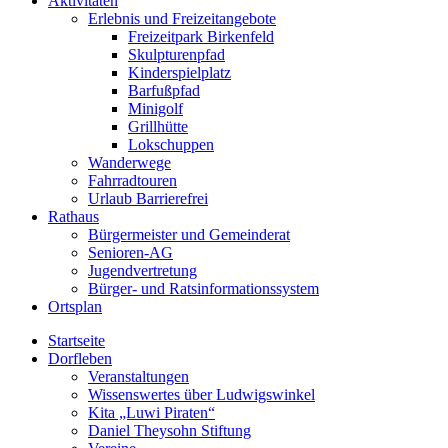
Aktivitäten
Erlebnis und Freizeitangebote
Freizeitpark Birkenfeld
Skulpturenpfad
Kinderspielplatz
Barfußpfad
Minigolf
Grillhütte
Lokschuppen
Wanderwege
Fahrradtouren
Urlaub Barrierefrei
Rathaus
Bürgermeister und Gemeinderat
Senioren-AG
Jugendvertretung
Bürger- und Ratsinformationssystem
Ortsplan
Startseite
Dorfleben
Veranstaltungen
Wissenswertes über Ludwigswinkel
Kita „Luwi Piraten“
Daniel Theysohn Stiftung