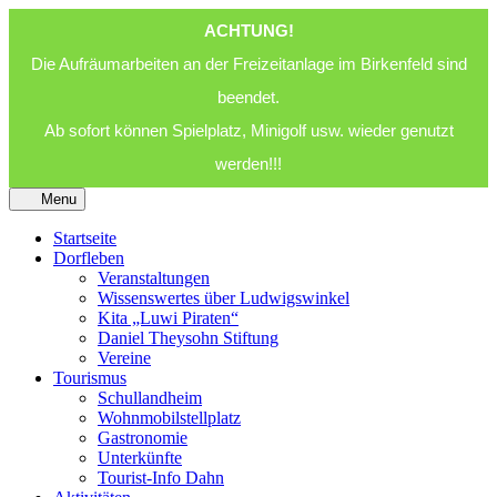
ACHTUNG!
Die Aufräumarbeiten an der Freizeitanlage im Birkenfeld sind
beendet.
Ab sofort können Spielplatz, Minigolf usw. wieder genutzt
werden!!!
Menu
Startseite
Dorfleben
Veranstaltungen
Wissenswertes über Ludwigswinkel
Kita „Luwi Piraten“
Daniel Theysohn Stiftung
Vereine
Tourismus
Schullandheim
Wohnmobilstellplatz
Gastronomie
Unterkünfte
Tourist-Info Dahn