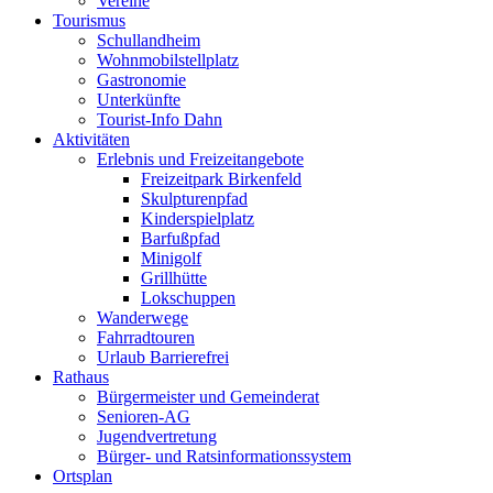
Vereine
Tourismus
Schullandheim
Wohnmobilstellplatz
Gastronomie
Unterkünfte
Tourist-Info Dahn
Aktivitäten
Erlebnis und Freizeitangebote
Freizeitpark Birkenfeld
Skulpturenpfad
Kinderspielplatz
Barfußpfad
Minigolf
Grillhütte
Lokschuppen
Wanderwege
Fahrradtouren
Urlaub Barrierefrei
Rathaus
Bürgermeister und Gemeinderat
Senioren-AG
Jugendvertretung
Bürger- und Ratsinformationssystem
Ortsplan