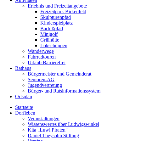
Aktivitäten
Erlebnis und Freizeitangebote
Freizeitpark Birkenfeld
Skulpturenpfad
Kinderspielplatz
Barfußpfad
Minigolf
Grillhütte
Lokschuppen
Wanderwege
Fahrradtouren
Urlaub Barrierefrei
Rathaus
Bürgermeister und Gemeinderat
Senioren-AG
Jugendvertretung
Bürger- und Ratsinformationssystem
Ortsplan
Startseite
Dorfleben
Veranstaltungen
Wissenswertes über Ludwigswinkel
Kita „Luwi Piraten“
Daniel Theysohn Stiftung