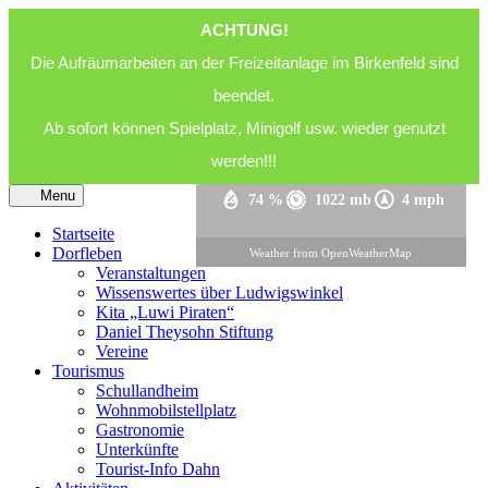
ACHTUNG!
16
°C
Die Aufräumarbeiten an der Freizeitanlage im Birkenfeld sind
beendet.
Ab sofort können Spielplatz, Minigolf usw. wieder genutzt
Klarer Himmel
werden!!!
Menu
74 %
1022 mb
4 mph
Startseite
Dorfleben
Weather from OpenWeatherMap
Veranstaltungen
Wissenswertes über Ludwigswinkel
Kita „Luwi Piraten“
Daniel Theysohn Stiftung
Vereine
Tourismus
Schullandheim
Wohnmobilstellplatz
Gastronomie
Unterkünfte
Tourist-Info Dahn