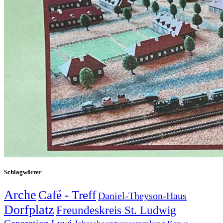
Schlagwörter
Arche
Café - Treff
Daniel-Theyson-Haus
Dorfplatz
Freundeskreis St. Ludwig
Generation Luwi