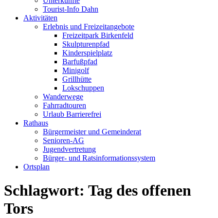
Unterkünfte
Tourist-Info Dahn
Aktivitäten
Erlebnis und Freizeitangebote
Freizeitpark Birkenfeld
Skulpturenpfad
Kinderspielplatz
Barfußpfad
Minigolf
Grillhütte
Lokschuppen
Wanderwege
Fahrradtouren
Urlaub Barrierefrei
Rathaus
Bürgermeister und Gemeinderat
Senioren-AG
Jugendvertretung
Bürger- und Ratsinformationssystem
Ortsplan
Schlagwort: Tag des offenen
Tors