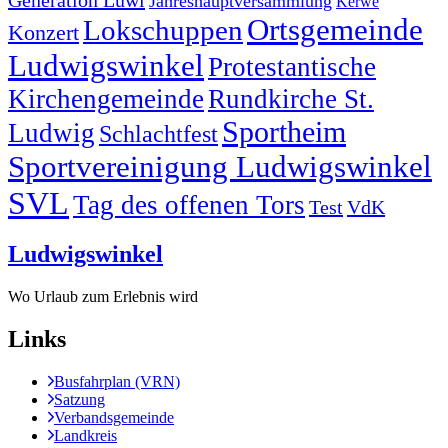
Jahreshauptversammlung
Kerwe
Ortsgemeinde
Lokschuppen
Konzert
Ludwigswinkel
Protestantische
Kirchengemeinde
Rundkirche St.
Sportheim
Ludwig
Schlachtfest
Sportvereinigung Ludwigswinkel
SVL
Tag des offenen Tors
Test
VdK
Ludwigswinkel
Wo Urlaub zum Erlebnis wird
Links
Busfahrplan (VRN)
Satzung
Verbandsgemeinde
Landkreis