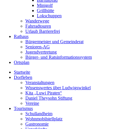
Barfußpfad
Minigolf
Grillhütte
Lokschuppen
Wanderwege
Fahrradtouren
Urlaub Barrierefrei
Rathaus
Bürgermeister und Gemeinderat
Senioren-AG
Jugendvertretung
Bürger- und Ratsinformationssystem
Ortsplan
Startseite
Dorfleben
Veranstaltungen
Wissenswertes über Ludwigswinkel
Kita „Luwi Piraten“
Daniel Theysohn Stiftung
Vereine
Tourismus
Schullandheim
Wohnmobilstellplatz
Gastronomie