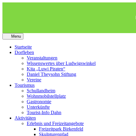
Menu
Startseite
Dorfleben
Veranstaltungen
Wissenswertes über Ludwigswinkel
Kita „Luwi Piraten“
Daniel Theysohn Stiftung
Vereine
Tourismus
Schullandheim
Wohnmobilstellplatz
Gastronomie
Unterkünfte
Tourist-Info Dahn
Aktivitäten
Erlebnis und Freizeitangebote
Freizeitpark Birkenfeld
Skulpturenpfad