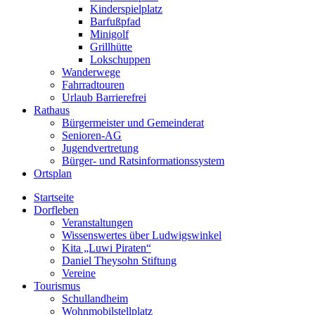
Kinderspielplatz
Barfußpfad
Minigolf
Grillhütte
Lokschuppen
Wanderwege
Fahrradtouren
Urlaub Barrierefrei
Rathaus
Bürgermeister und Gemeinderat
Senioren-AG
Jugendvertretung
Bürger- und Ratsinformationssystem
Ortsplan
Startseite
Dorfleben
Veranstaltungen
Wissenswertes über Ludwigswinkel
Kita „Luwi Piraten“
Daniel Theysohn Stiftung
Vereine
Tourismus
Schullandheim
Wohnmobilstellplatz