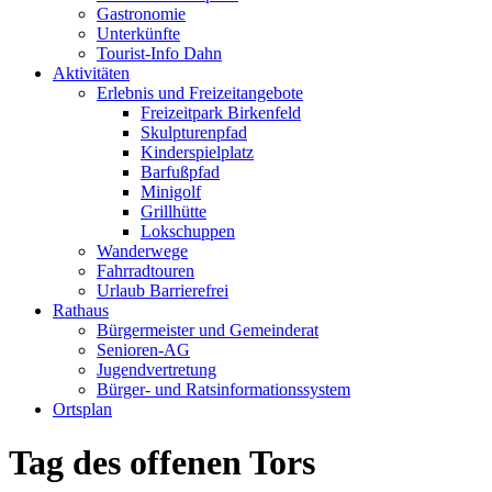
Gastronomie
Unterkünfte
Tourist-Info Dahn
Aktivitäten
Erlebnis und Freizeitangebote
Freizeitpark Birkenfeld
Skulpturenpfad
Kinderspielplatz
Barfußpfad
Minigolf
Grillhütte
Lokschuppen
Wanderwege
Fahrradtouren
Urlaub Barrierefrei
Rathaus
Bürgermeister und Gemeinderat
Senioren-AG
Jugendvertretung
Bürger- und Ratsinformationssystem
Ortsplan
Tag des offenen Tors