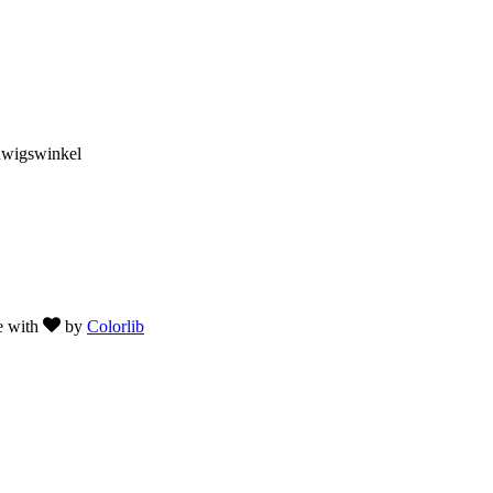
dwigswinkel
e with
by
Colorlib