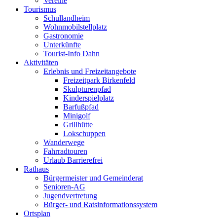
Vereine
Tourismus
Schullandheim
Wohnmobilstellplatz
Gastronomie
Unterkünfte
Tourist-Info Dahn
Aktivitäten
Erlebnis und Freizeitangebote
Freizeitpark Birkenfeld
Skulpturenpfad
Kinderspielplatz
Barfußpfad
Minigolf
Grillhütte
Lokschuppen
Wanderwege
Fahrradtouren
Urlaub Barrierefrei
Rathaus
Bürgermeister und Gemeinderat
Senioren-AG
Jugendvertretung
Bürger- und Ratsinformationssystem
Ortsplan