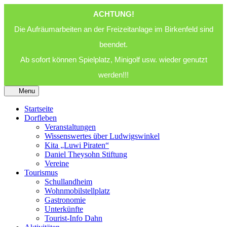
ACHTUNG!
Die Aufräumarbeiten an der Freizeitanlage im Birkenfeld sind
beendet.
Ab sofort können Spielplatz, Minigolf usw. wieder genutzt
werden!!!
Menu
Startseite
Dorfleben
Veranstaltungen
Wissenswertes über Ludwigswinkel
Kita „Luwi Piraten“
Daniel Theysohn Stiftung
Vereine
Tourismus
Schullandheim
Wohnmobilstellplatz
Gastronomie
Unterkünfte
Tourist-Info Dahn