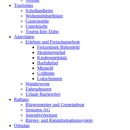
Vereine
Tourismus
Schullandheim
Wohnmobilstellplatz
Gastronomie
Unterkünfte
Tourist-Info Dahn
Aktivitäten
Erlebnis und Freizeitangebote
Freizeitpark Birkenfeld
Skulpturenpfad
Kinderspielplatz
Barfußpfad
Minigolf
Grillhütte
Lokschuppen
Wanderwege
Fahrradtouren
Urlaub Barrierefrei
Rathaus
Bürgermeister und Gemeinderat
Senioren-AG
Jugendvertretung
Bürger- und Ratsinformationssystem
Ortsplan