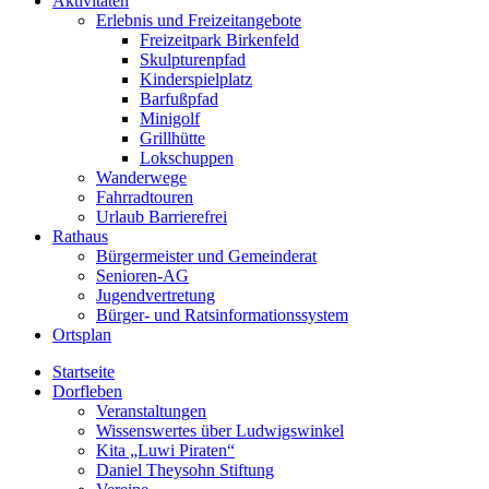
Aktivitäten
Erlebnis und Freizeitangebote
Freizeitpark Birkenfeld
Skulpturenpfad
Kinderspielplatz
Barfußpfad
Minigolf
Grillhütte
Lokschuppen
Wanderwege
Fahrradtouren
Urlaub Barrierefrei
Rathaus
Bürgermeister und Gemeinderat
Senioren-AG
Jugendvertretung
Bürger- und Ratsinformationssystem
Ortsplan
Startseite
Dorfleben
Veranstaltungen
Wissenswertes über Ludwigswinkel
Kita „Luwi Piraten“
Daniel Theysohn Stiftung