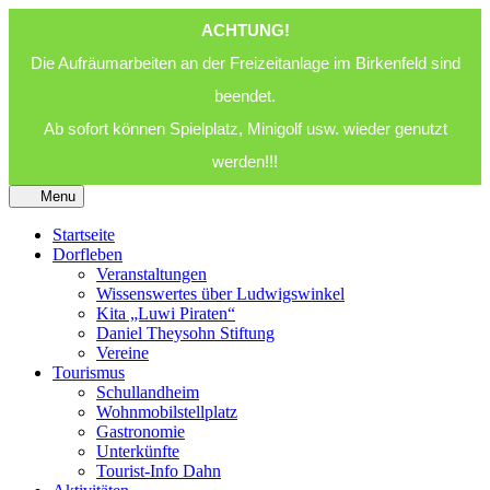
ACHTUNG!
Die Aufräumarbeiten an der Freizeitanlage im Birkenfeld sind
beendet.
Ab sofort können Spielplatz, Minigolf usw. wieder genutzt
werden!!!
Menu
Startseite
Dorfleben
Veranstaltungen
Wissenswertes über Ludwigswinkel
Kita „Luwi Piraten“
Daniel Theysohn Stiftung
Vereine
Tourismus
Schullandheim
Wohnmobilstellplatz
Gastronomie
Unterkünfte
Tourist-Info Dahn