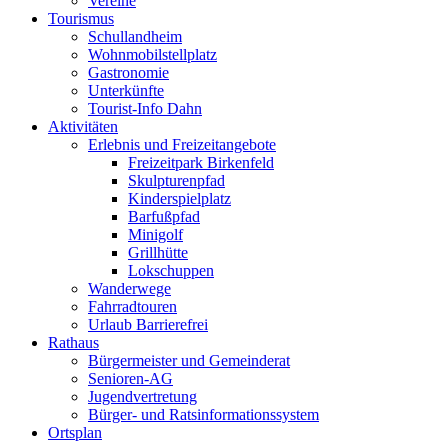
Vereine
Tourismus
Schullandheim
Wohnmobilstellplatz
Gastronomie
Unterkünfte
Tourist-Info Dahn
Aktivitäten
Erlebnis und Freizeitangebote
Freizeitpark Birkenfeld
Skulpturenpfad
Kinderspielplatz
Barfußpfad
Minigolf
Grillhütte
Lokschuppen
Wanderwege
Fahrradtouren
Urlaub Barrierefrei
Rathaus
Bürgermeister und Gemeinderat
Senioren-AG
Jugendvertretung
Bürger- und Ratsinformationssystem
Ortsplan