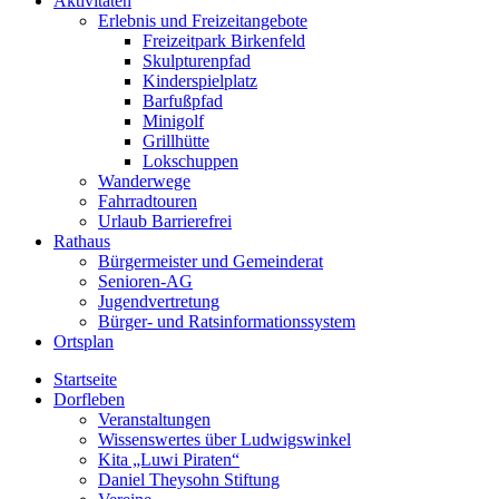
Aktivitäten
Erlebnis und Freizeitangebote
Freizeitpark Birkenfeld
Skulpturenpfad
Kinderspielplatz
Barfußpfad
Minigolf
Grillhütte
Lokschuppen
Wanderwege
Fahrradtouren
Urlaub Barrierefrei
Rathaus
Bürgermeister und Gemeinderat
Senioren-AG
Jugendvertretung
Bürger- und Ratsinformationssystem
Ortsplan
Startseite
Dorfleben
Veranstaltungen
Wissenswertes über Ludwigswinkel
Kita „Luwi Piraten“
Daniel Theysohn Stiftung