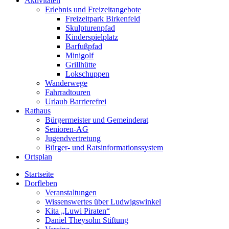
Aktivitäten
Erlebnis und Freizeitangebote
Freizeitpark Birkenfeld
Skulpturenpfad
Kinderspielplatz
Barfußpfad
Minigolf
Grillhütte
Lokschuppen
Wanderwege
Fahrradtouren
Urlaub Barrierefrei
Rathaus
Bürgermeister und Gemeinderat
Senioren-AG
Jugendvertretung
Bürger- und Ratsinformationssystem
Ortsplan
Startseite
Dorfleben
Veranstaltungen
Wissenswertes über Ludwigswinkel
Kita „Luwi Piraten“
Daniel Theysohn Stiftung