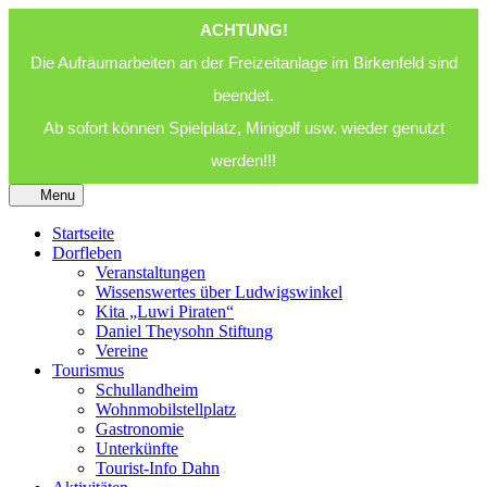
ACHTUNG!
Die Aufräumarbeiten an der Freizeitanlage im Birkenfeld sind
beendet.
Ab sofort können Spielplatz, Minigolf usw. wieder genutzt
werden!!!
Menu
Startseite
Dorfleben
Veranstaltungen
Wissenswertes über Ludwigswinkel
Kita „Luwi Piraten“
Daniel Theysohn Stiftung
Vereine
Tourismus
Schullandheim
Wohnmobilstellplatz
Gastronomie
Unterkünfte
Tourist-Info Dahn