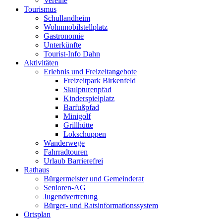
Vereine
Tourismus
Schullandheim
Wohnmobilstellplatz
Gastronomie
Unterkünfte
Tourist-Info Dahn
Aktivitäten
Erlebnis und Freizeitangebote
Freizeitpark Birkenfeld
Skulpturenpfad
Kinderspielplatz
Barfußpfad
Minigolf
Grillhütte
Lokschuppen
Wanderwege
Fahrradtouren
Urlaub Barrierefrei
Rathaus
Bürgermeister und Gemeinderat
Senioren-AG
Jugendvertretung
Bürger- und Ratsinformationssystem
Ortsplan