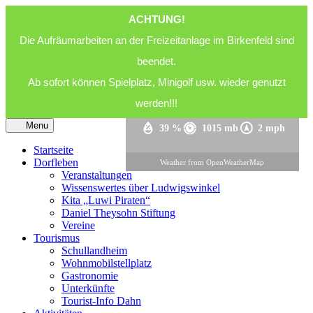
ACHTUNG!
28
°C
Die Aufräumarbeiten an der Freizeitanlage im Birkenfeld sind
beendet.
Ab sofort können Spielplatz, Minigolf usw. wieder genutzt
Bedeckt
werden!!!
Menu
39 %
1015 mb
2 mph
Startseite
Dorfleben
Weather from OpenWeatherMap
Veranstaltungen
Wissenswertes über Ludwigswinkel
Kita „Luwi Piraten“
Daniel Theysohn Stiftung
Vereine
Tourismus
Schullandheim
Wohnmobilstellplatz
Gastronomie
Unterkünfte
Tourist-Info Dahn