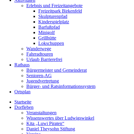
Aktivitäten
Erlebnis und Freizeitangebote
Freizeitpark Birkenfeld
Skulpturenpfad
Kinderspielplatz
Barfußpfad
Minigolf
Grillhütte
Lokschuppen
Wanderwege
Fahrradtouren
Urlaub Barrierefrei
Rathaus
Bürgermeister und Gemeinderat
Senioren-AG
Jugendvertretung
Bürger- und Ratsinformationssystem
Ortsplan
Startseite
Dorfleben
Veranstaltungen
Wissenswertes über Ludwigswinkel
Kita „Luwi Piraten“
Daniel Theysohn Stiftung