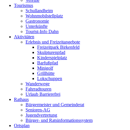
Vereine
Tourismus
Schullandheim
Wohnmobilstellplatz
Gastronomie
Unterkünfte
Tourist-Info Dahn
Aktivitäten
Erlebnis und Freizeitangebote
Freizeitpark Birkenfeld
Skulpturenpfad
Kinderspielplatz
Barfußpfad
Minigolf
Grillhütte
Lokschuppen
Wanderwege
Fahrradtouren
Urlaub Barrierefrei
Rathaus
Bürgermeister und Gemeinderat
Senioren-AG
Jugendvertretung
Bürger- und Ratsinformationssystem
Ortsplan