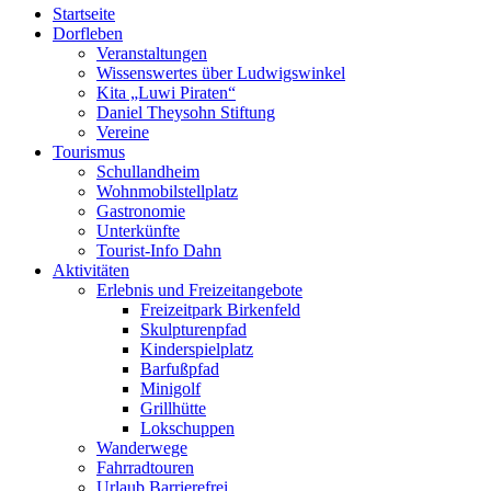
Startseite
Dorfleben
Veranstaltungen
Wissenswertes über Ludwigswinkel
Kita „Luwi Piraten“
Daniel Theysohn Stiftung
Vereine
Tourismus
Schullandheim
Wohnmobilstellplatz
Gastronomie
Unterkünfte
Tourist-Info Dahn
Aktivitäten
Erlebnis und Freizeitangebote
Freizeitpark Birkenfeld
Skulpturenpfad
Kinderspielplatz
Barfußpfad
Minigolf
Grillhütte
Lokschuppen
Wanderwege
Fahrradtouren
Urlaub Barrierefrei