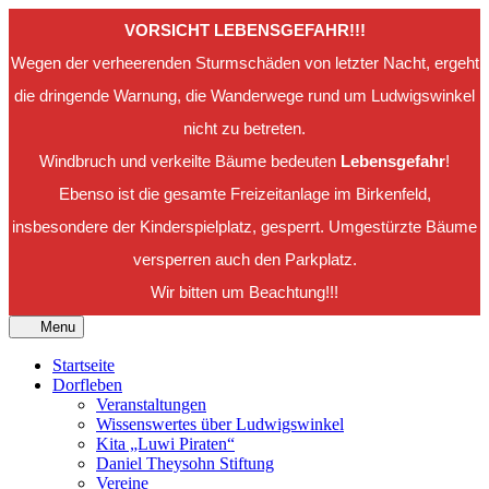
VORSICHT LEBENSGEFAHR!!!
Wegen der verheerenden Sturmschäden von letzter Nacht, ergeht
die dringende Warnung, die Wanderwege rund um Ludwigswinkel
nicht zu betreten.
Windbruch und verkeilte Bäume bedeuten
Lebensgefahr
!
Ebenso ist die gesamte Freizeitanlage im Birkenfeld,
insbesondere der Kinderspielplatz, gesperrt. Umgestürzte Bäume
versperren auch den Parkplatz.
Wir bitten um Beachtung!!!
Menu
Startseite
Dorfleben
Veranstaltungen
Wissenswertes über Ludwigswinkel
Kita „Luwi Piraten“
Daniel Theysohn Stiftung
Vereine