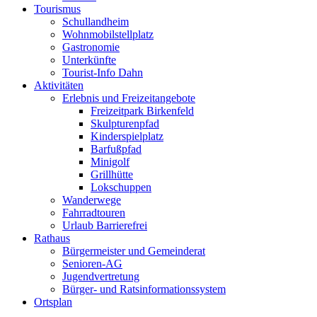
Tourismus
Schullandheim
Wohnmobilstellplatz
Gastronomie
Unterkünfte
Tourist-Info Dahn
Aktivitäten
Erlebnis und Freizeitangebote
Freizeitpark Birkenfeld
Skulpturenpfad
Kinderspielplatz
Barfußpfad
Minigolf
Grillhütte
Lokschuppen
Wanderwege
Fahrradtouren
Urlaub Barrierefrei
Rathaus
Bürgermeister und Gemeinderat
Senioren-AG
Jugendvertretung
Bürger- und Ratsinformationssystem
Ortsplan